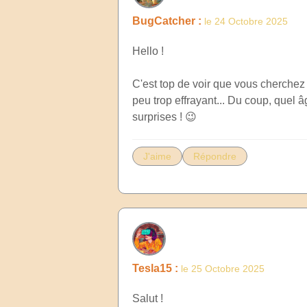
BugCatcher :
le 24 Octobre 2025
Hello !
C'est top de voir que vous cherchez 
peu trop effrayant... Du coup, quel 
surprises ! 😉
J'aime
Répondre
Tesla15 :
le 25 Octobre 2025
Salut !