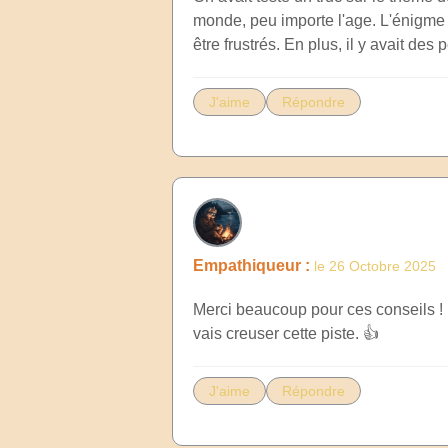
monde, peu importe l'age. L'énigme n
être frustrés. En plus, il y avait des p
J'aime
Répondre
Empathiqueur :
le 26 Octobre 2025
Merci beaucoup pour ces conseils ! L
vais creuser cette piste. 👍
J'aime
Répondre