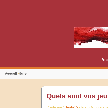
Acc
Accueil
>
Sujet
Quels sont vos jeu
Posté par :
Tesla15
- le 23 Octobre 20