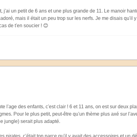
t, j'ai un petit de 6 ans et une plus grande de 11. Le manoir hanté
 adoré, mais il était un peu trop sur les nerfs. Je me disais qu'il
 cas de t'en soucier ! 😊
l'age des enfants, c'est clair ! 6 et 11 ans, on est sur deux pla
gmes. Pour le plus petit, peut-être qu'un thème plus axé sur l'a
e jungle) serait plus adapté.
s pirates, c'était top parce qu'il y avait des accessoires et un dé