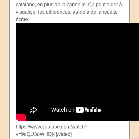
catalane, en plus de la cannelle. Ça peut aider à
visualiser les différences, au-delà de la recette
écrite.
https://www.youtube.com/watch?
v=9dQU3oWHDj4[/video]