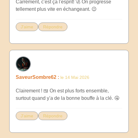
Carrément, c'est ça l'esprit! 🚀 On progresse
tellement plus vite en échangeant. 😉
J'aime
Répondre
SaveurSombre62 :
le 14 Mai 2026
Clairement ! 🍱 On est plus forts ensemble,
surtout quand y'a de la bonne bouffe à la clé. 🤤
J'aime
Répondre