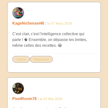
KageNoSensei46 :
le 07 Mars 2026
C'est clair, c'est l'intelligence collective qui
parle ! 🧠 Ensemble, on dépasse les limites,
même celles des recettes. 😂
J'aime
Répondre
PixelRonin76 :
le 03 Mai 2026