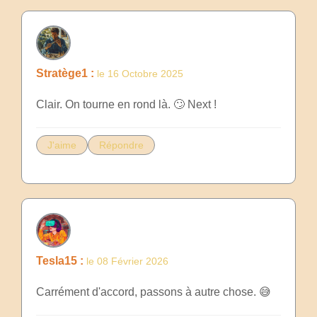
Stratège1 :
le 16 Octobre 2025
Clair. On tourne en rond là. 🙄 Next !
J'aime
Répondre
Tesla15 :
le 08 Février 2026
Carrément d'accord, passons à autre chose. 😅